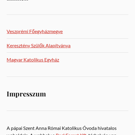
Veszprémi Főegyházmegye
Keresztény Szülők Alapítványa
Magyar Katolikus Egyház
Impresszum
A pápai Szent Anna Római Katolikus Óvoda hivatalos