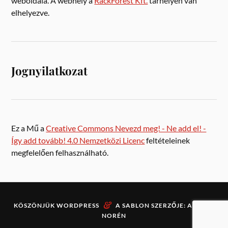
weboldala. A webhely a
RackForest Kft.
tárhelyén van
elhelyezve.
Jognyilatkozat
Ez a Mű a
Creative Commons Nevezd meg! - Ne add el! -
Így add tovább! 4.0 Nemzetközi Licenc
feltételeinek
megfelelően felhasználható.
&
KÖSZÖNJÜK
WORDPRESS
A SABLON SZERZŐJE:
ANDERS
NORÉN