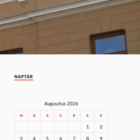
NAPTÁR
Augusztus 2026
H
K
S
C
P
S
V
1
2
3
4
5
6
7
8
9