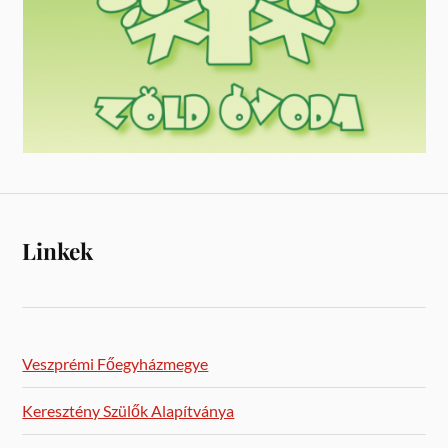
Linkek
Veszprémi Főegyházmegye
Keresztény Szülők Alapítványa