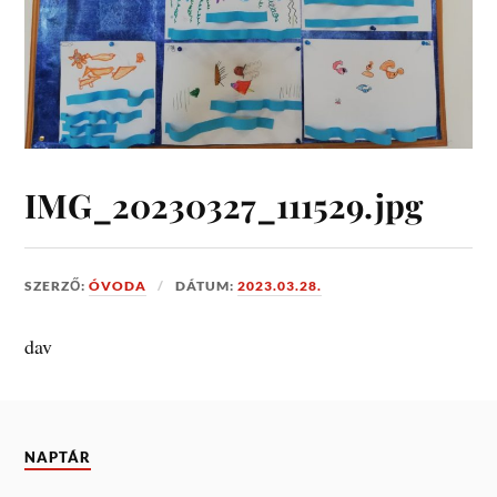
IMG_20230327_111529.jpg
SZERZŐ:
ÓVODA
DÁTUM:
2023.03.28.
dav
NAPTÁR