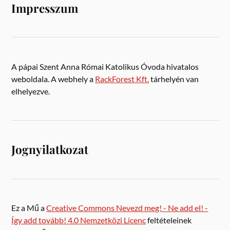
Impresszum
A pápai Szent Anna Római Katolikus Óvoda hivatalos
weboldala. A webhely a
RackForest Kft.
tárhelyén van
elhelyezve.
Jognyilatkozat
Ez a Mű a
Creative Commons Nevezd meg! - Ne add el! -
Így add tovább! 4.0 Nemzetközi Licenc
feltételeinek