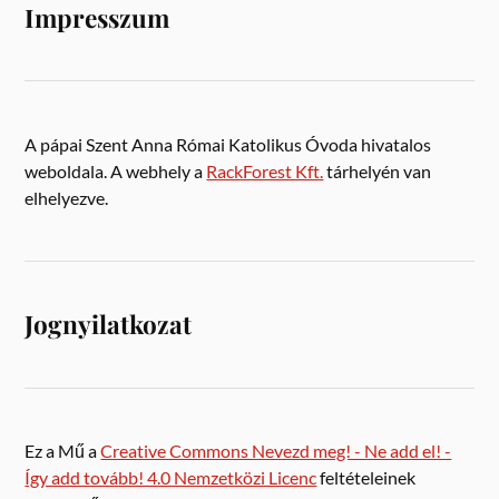
Impresszum
A pápai Szent Anna Római Katolikus Óvoda hivatalos
weboldala. A webhely a
RackForest Kft.
tárhelyén van
elhelyezve.
Jognyilatkozat
Ez a Mű a
Creative Commons Nevezd meg! - Ne add el! -
Így add tovább! 4.0 Nemzetközi Licenc
feltételeinek