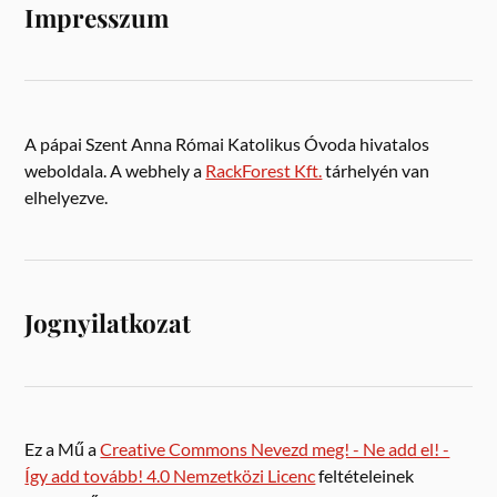
Impresszum
A pápai Szent Anna Római Katolikus Óvoda hivatalos
weboldala. A webhely a
RackForest Kft.
tárhelyén van
elhelyezve.
Jognyilatkozat
Ez a Mű a
Creative Commons Nevezd meg! - Ne add el! -
Így add tovább! 4.0 Nemzetközi Licenc
feltételeinek