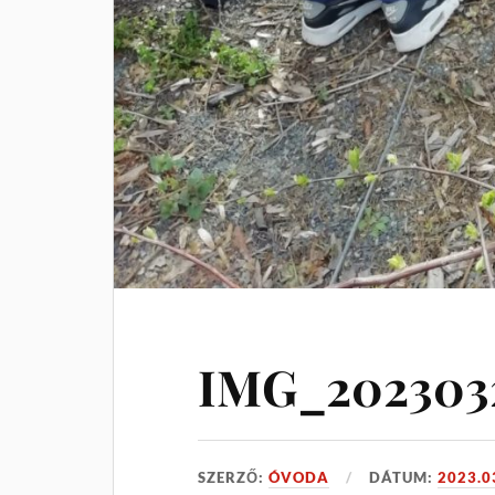
IMG_2023032
SZERZŐ:
ÓVODA
DÁTUM:
2023.0