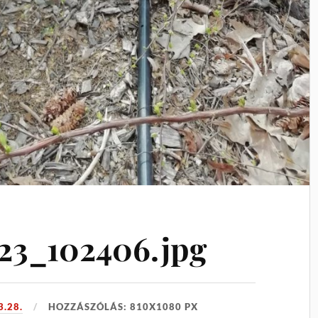
3_102406.jpg
3.28.
HOZZÁSZÓLÁS: 810X1080 PX