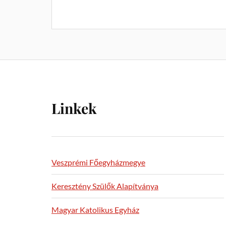
Linkek
Veszprémi Főegyházmegye
Keresztény Szülők Alapítványa
Magyar Katolikus Egyház