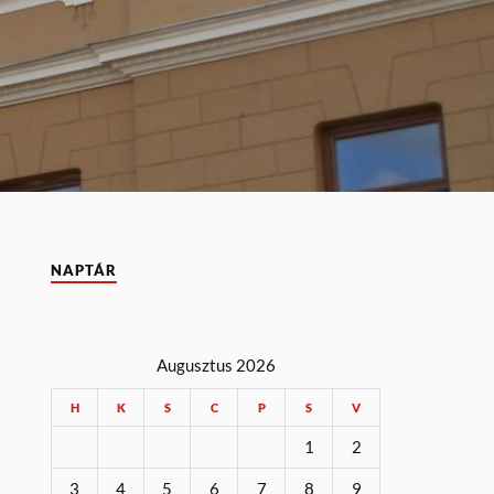
NAPTÁR
Augusztus 2026
H
K
S
C
P
S
V
1
2
3
4
5
6
7
8
9