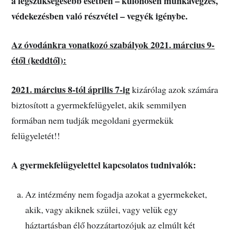
a legszükségesebb esetben – különösen munkavégzés,
védekezésben való részvétel – vegyék igénybe.
Az óvodánkra vonatkozó szabályok 2021. március 9-
étől (keddtől):
2021. március 8-tól április 7-ig
kizárólag azok számára
biztosított a gyermekfelügyelet, akik semmilyen
formában nem tudják megoldani gyermekük
felügyeletét!!
A gyermekfelügyelettel kapcsolatos tudnivalók:
Az intézmény nem fogadja azokat a gyermekeket,
akik, vagy akiknek szülei, vagy velük egy
háztartásban élő hozzátartozójuk az elmúlt két