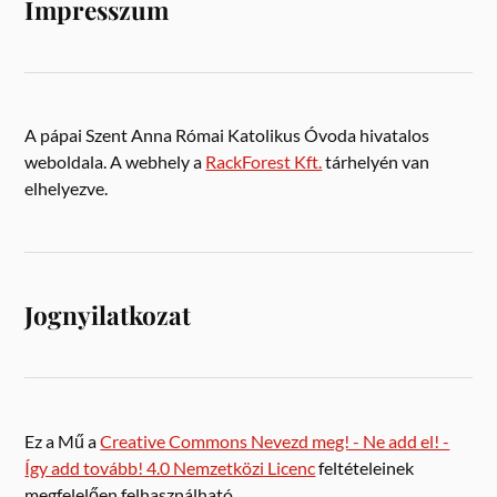
Impresszum
A pápai Szent Anna Római Katolikus Óvoda hivatalos
weboldala. A webhely a
RackForest Kft.
tárhelyén van
elhelyezve.
Jognyilatkozat
Ez a Mű a
Creative Commons Nevezd meg! - Ne add el! -
Így add tovább! 4.0 Nemzetközi Licenc
feltételeinek
megfelelően felhasználható.