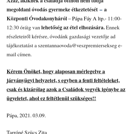
Azaz, akiknek a családja otthon nem tudja
megoldani óvodás gyermeke étkeztetését
–
a
Központi Óvodakonyháról
– Pápa Fáy A ltp.-
11:00-
lehetőség az étel elhozására.
12:30 óráig van
Ennek
részleteiről kérésre, óvodánk gazdasági vezetője ad
tájékoztatást a szentannaovoda@veszpremiersekseg e-
mail címen.
Kérem Önöket, hogy alaposan mérlegelve a
járványügyi helyzetet, s egyben a fenti feltételeket,
csak és kizárólag azok a Családok vegyék igénybe az
ügyeletet, ahol ez feltétlenül szükséges!!
Pápa, 2021. 03.09.
Tarróné Szücs Zita