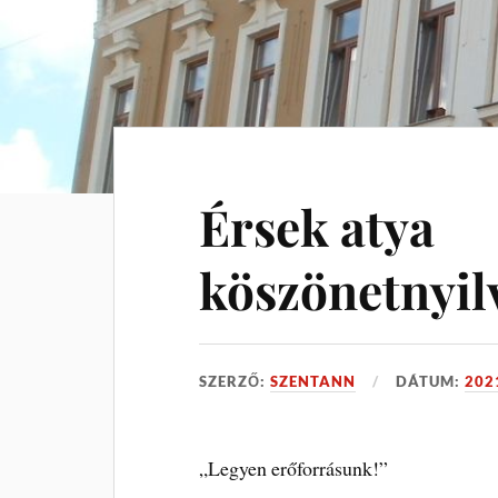
Érsek atya
köszönetnyil
SZERZŐ:
SZENTANN
DÁTUM:
202
„Legyen erőforrásunk!”