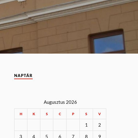
NAPTÁR
Augusztus 2026
H
K
S
C
P
S
V
1
2
3
4
5
6
7
8
9