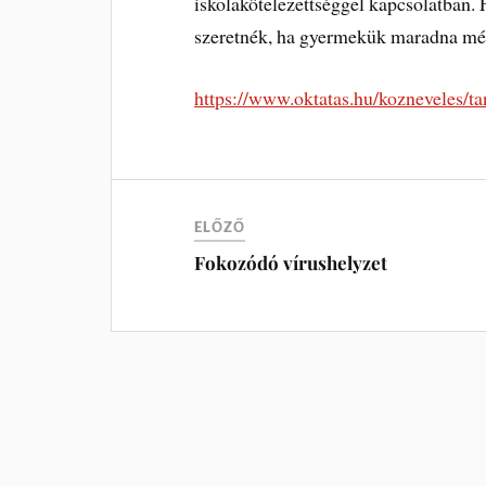
iskolakötelezettséggel kapcsolatban.
szeretnék, ha gyermekük maradna mé
https://www.oktatas.hu/kozneveles/ta
ELŐZŐ
Fokozódó vírushelyzet