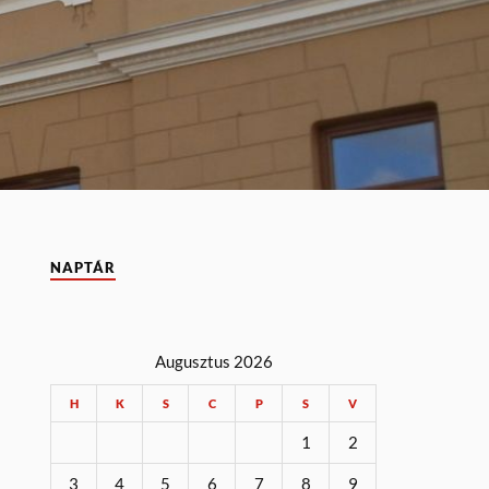
NAPTÁR
Augusztus 2026
H
K
S
C
P
S
V
1
2
3
4
5
6
7
8
9