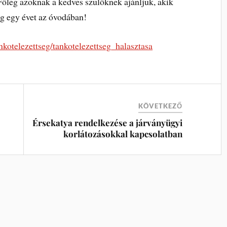
 Főleg azoknak a kedves szülőknek ajánljuk, akik
g egy évet az óvodában!
nkotelezettseg/tankotelezettseg_halasztasa
KÖVETKEZŐ
Érsekatya rendelkezése a járványügyi
korlátozásokkal kapcsolatban