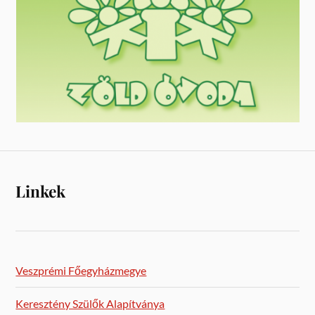
Linkek
Veszprémi Főegyházmegye
Keresztény Szülők Alapítványa