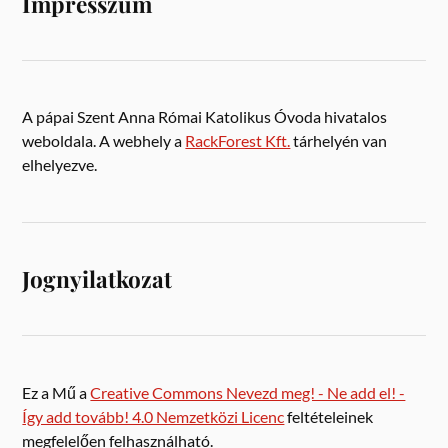
Impresszum
A pápai Szent Anna Római Katolikus Óvoda hivatalos
weboldala. A webhely a
RackForest Kft.
tárhelyén van
elhelyezve.
Jognyilatkozat
Ez a Mű a
Creative Commons Nevezd meg! - Ne add el! -
Így add tovább! 4.0 Nemzetközi Licenc
feltételeinek
megfelelően felhasználható.