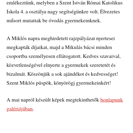
emlékeztünk, melyben a Szent István Római Katolikus
Iskola 4. a osztálya nagy segítségünkre volt. Élvezetes
műsort mutattak be óvodás gyermekeinknek.
A Miklós napra meghirdetett rajzpályázat nyertesei
megkapták díjaikat, majd a Mikulás bácsi minden
csoportba személyesen ellátogatott. Kedves szavaival,
közvetlenségével elnyerte a gyermekek szeretetét és
bizalmát. Köszönjük a sok ajándékot és kedvességet!
Szent Miklós püspök, könyörögj gyermekeinkért!
A mai napról készült képek megtekinthetők
honlapunk
galériájában
.