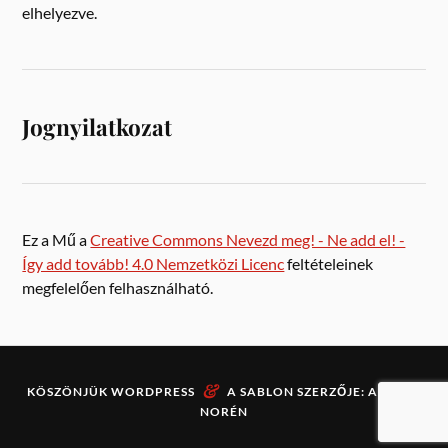
elhelyezve.
Jognyilatkozat
Ez a Mű a
Creative Commons Nevezd meg! - Ne add el! -
Így add tovább! 4.0 Nemzetközi Licenc
feltételeinek
megfelelően felhasználható.
&
KÖSZÖNJÜK
WORDPRESS
A SABLON SZERZŐJE:
ANDERS
NORÉN